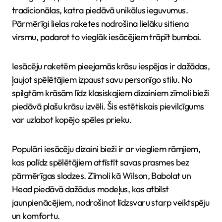
tradicionālas, katra piedāvā unikālus ieguvumus.
Pārmērīgi lielas raketes nodrošina lielāku sitiena
virsmu, padarot to vieglāk iesācējiem trāpīt bumbai.
Iesācēju raketēm pieejamās krāsu iespējas ir dažādas,
ļaujot spēlētājiem izpaust savu personīgo stilu. No
spilgtām krāsām līdz klasiskajiem dizainiem zīmoli bieži
piedāvā plašu krāsu izvēli. Šis estētiskais pievilcīgums
var uzlabot kopējo spēles prieku.
Populāri iesācēju dizaini bieži ir ar viegliem rāmjiem,
kas palīdz spēlētājiem attīstīt savas prasmes bez
pārmērīgas slodzes. Zīmoli kā Wilson, Babolat un
Head piedāvā dažādus modeļus, kas atbilst
jaunpienācējiem, nodrošinot līdzsvaru starp veiktspēju
un komfortu.