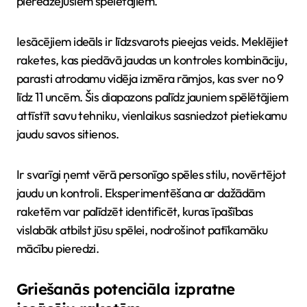
pieredzējušiem spēlētājiem.
Iesācējiem ideāls ir līdzsvarots pieejas veids. Meklējiet
raketes, kas piedāvā jaudas un kontroles kombināciju,
parasti atrodamu vidēja izmēra rāmjos, kas sver no 9
līdz 11 uncēm. Šis diapazons palīdz jauniem spēlētājiem
attīstīt savu tehniku, vienlaikus sasniedzot pietiekamu
jaudu savos sitienos.
Ir svarīgi ņemt vērā personīgo spēles stilu, novērtējot
jaudu un kontroli. Eksperimentēšana ar dažādām
raketēm var palīdzēt identificēt, kuras īpašības
vislabāk atbilst jūsu spēlei, nodrošinot patīkamāku
mācību pieredzi.
Griešanās potenciāla izpratne