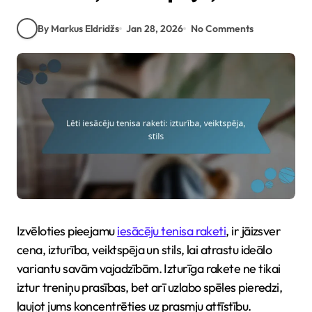
By Markus Eldridžs
Jan 28, 2026
No Comments
Izvēloties pieejamu
iesācēju tenisa raketi
, ir jāizsver
cena, izturība, veiktspēja un stils, lai atrastu ideālo
variantu savām vajadzībām. Izturīga rakete ne tikai
iztur treniņu prasības, bet arī uzlabo spēles pieredzi,
ļaujot jums koncentrēties uz prasmju attīstību.