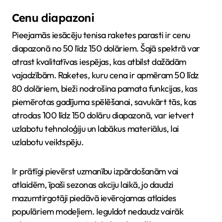
Cenu diapazoni
Pieejamās iesācēju tenisa raketes parasti ir cenu
diapazonā no 50 līdz 150 dolāriem. Šajā spektrā var
atrast kvalitatīvas iespējas, kas atbilst dažādām
vajadzībām. Raketes, kuru cena ir apmēram 50 līdz
80 dolāriem, bieži nodrošina pamata funkcijas, kas
piemērotas gadījuma spēlēšanai, savukārt tās, kas
atrodas 100 līdz 150 dolāru diapazonā, var ietvert
uzlabotu tehnoloģiju un labākus materiālus, lai
uzlabotu veiktspēju.
Ir prātīgi pievērst uzmanību izpārdošanām vai
atlaidēm, īpaši sezonas akciju laikā, jo daudzi
mazumtirgotāji piedāvā ievērojamas atlaides
populāriem modeļiem. Ieguldot nedaudz vairāk