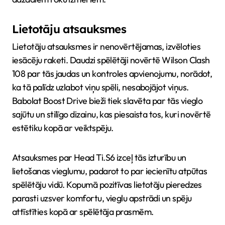
Lietotāju atsauksmes
Lietotāju atsauksmes ir nenovērtējamas, izvēloties
iesācēju raketi. Daudzi spēlētāji novērtē Wilson Clash
108 par tās jaudas un kontroles apvienojumu, norādot,
ka tā palīdz uzlabot viņu spēli, nesabojājot viņus.
Babolat Boost Drive bieži tiek slavēta par tās vieglo
sajūtu un stilīgo dizainu, kas piesaista tos, kuri novērtē
estētiku kopā ar veiktspēju.
Atsauksmes par Head Ti.S6 izceļ tās izturību un
lietošanas vieglumu, padarot to par iecienītu atpūtas
spēlētāju vidū. Kopumā pozitīvas lietotāju pieredzes
parasti uzsver komfortu, vieglu apstrādi un spēju
attīstīties kopā ar spēlētāja prasmēm.