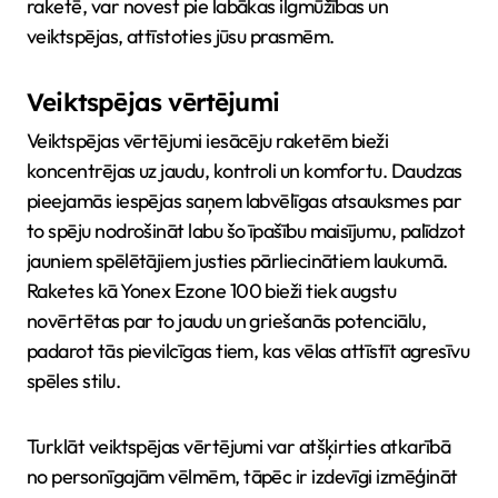
raketē, var novest pie labākas ilgmūžības un
veiktspējas, attīstoties jūsu prasmēm.
Veiktspējas vērtējumi
Veiktspējas vērtējumi iesācēju raketēm bieži
koncentrējas uz jaudu, kontroli un komfortu. Daudzas
pieejamās iespējas saņem labvēlīgas atsauksmes par
to spēju nodrošināt labu šo īpašību maisījumu, palīdzot
jauniem spēlētājiem justies pārliecinātiem laukumā.
Raketes kā Yonex Ezone 100 bieži tiek augstu
novērtētas par to jaudu un griešanās potenciālu,
padarot tās pievilcīgas tiem, kas vēlas attīstīt agresīvu
spēles stilu.
Turklāt veiktspējas vērtējumi var atšķirties atkarībā
no personīgajām vēlmēm, tāpēc ir izdevīgi izmēģināt