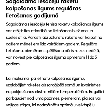
Sagaidāmā iesācēju raketu
kalpošanas ilgums regulāras
lietošanas gadījumā
Sagaidāmais iesācēju tenisa raketu kalpošanas ilgums
var atšķirties atkarībā no lietošanas biežuma un
spēles stila. Parasti labi uzturēta rakete var kalpot no
dažiem mēnešiem līdz vairākiem gadiem. Regulāra
lietošana, piemēram, spēlēšana pāris reizes nedēļā,
var novest pie kalpošanas ilguma apmēram 1 līdz 3
gadiem.
Lai maksimāli palielinātu kalpošanas ilgumu,
uzglabājiet raketes aizsargājošā somā un izvairieties
no pakļaušanas ekstremālām temperatūrām. Regulāri
pārbaudiet nodiluma pazīmes, piemēram, plaisas vai
vaļīgas stīgas, lai nodrošinātu optimālu veiktspēju.