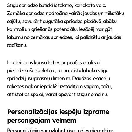
Stīgu spriedze būtiski ietekmē, kā rakete veic.
Zemāka spriedze nodrošina vairāk jaudas un mīkstāku
sajūtu, savukārt augstāka spriedze piedāvā labāku
kontroli un griešanās potenciālu. Iesācēji var gūt
labumu no zemākas spriedzes, lai palīdzētu ar jaudas
radīšanu.
Ir ieteicams konsultēties ar profesionāli vai
pieredzējušu spēlētāju, lai noteiktu labāko stīgu
spriedzi jūsu prasmju līmenim. Daudzas iesācēju
raketes nāk ar iepriekš uzstādītām stīgām, taču,
attīstoties spēlei, varat apsvērt stīgu nomaiņu.
Personalizācijas iespēju izpratne
personīgajām vēlmēm
Personalizācija var uzlabot jūsu spēles pieredzi ar