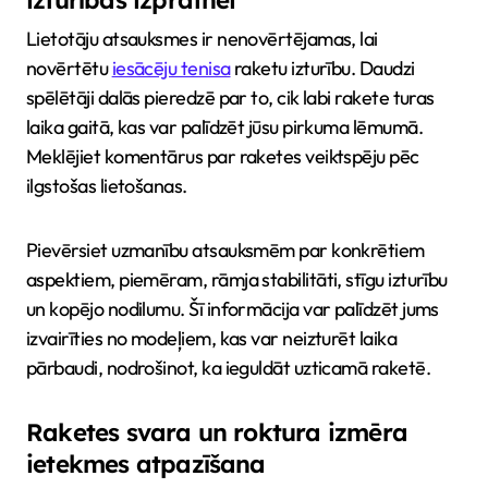
izturības izpratnei
Lietotāju atsauksmes ir nenovērtējamas, lai
novērtētu
iesācēju tenisa
raketu izturību. Daudzi
spēlētāji dalās pieredzē par to, cik labi rakete turas
laika gaitā, kas var palīdzēt jūsu pirkuma lēmumā.
Meklējiet komentārus par raketes veiktspēju pēc
ilgstošas lietošanas.
Pievērsiet uzmanību atsauksmēm par konkrētiem
aspektiem, piemēram, rāmja stabilitāti, stīgu izturību
un kopējo nodilumu. Šī informācija var palīdzēt jums
izvairīties no modeļiem, kas var neizturēt laika
pārbaudi, nodrošinot, ka ieguldāt uzticamā raketē.
Raketes svara un roktura izmēra
ietekmes atpazīšana