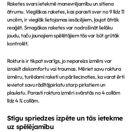
Raketes svars ietekmē manevrējamību un sitiena
ātrumu. Vieglākas raketes, kas parasti sver no 9 līdz 11
uncēm, ir vieglāk lietojamas iesācējiem, ļaujot ātrāk
reaģēt. Smagākas raketes var nodrošināt lielāku
jaudu, taču jaunajiem spēlētājiem tās var būt grūtāk
kontrolēt.
Rokturis ir tikpat svarīgs, jo nepareizs izmērs var
izraisīt diskomfortu vai traumas. Mēriet savu roktura
izmēru, turēdami raketi un pārliecinoties, ka varat ērti
ievietot savu rādītājpirkstu starp pirkstiem un
plaukstu. Parasti roktura izmēri svārstās no 4 collām
līdz 4 ¾ collām.
Stīgu spriedzes izpēte un tās ietekme
uz spēlējamību