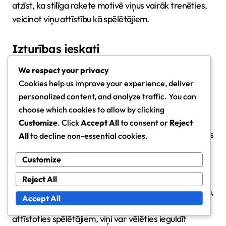
atzīst, ka stilīga rakete motivē viņus vairāk trenēties,
veicinot viņu attīstību kā spēlētājiem.
Izturības ieskati
Izturība ir galvenais faktors, izvēloties pieejamu
We respect your privacy
iesācēju raketi. Lielākā daļa iesācēju raketu ir
Cookies help us improve your experience, deliver
izstrādātas, lai izturētu regulāru lietošanu, taču
personalized content, and analyze traffic. You can
izmantotie materiāli var atšķirties. Grafīta un
choose which cookies to allow by clicking
kompozīta rāmji parasti piedāvā labāku izturību
Customize
. Click
Accept All
to consent or
Reject
salīdzinājumā ar alumīniju, kas bieži sastopams lētākos
All
to decline non-essential cookies.
modeļos.
Customize
Ir arī svarīgi ņemt vērā stīgas; iesācēju raketes
Reject All
parasti nāk ar iepriekš uzstādītām sintētiskām stīgām,
Accept All
kas ir pietiekamas gadījuma spēlēšanai. Tomēr,
attīstoties spēlētājiem, viņi var vēlēties ieguldīt