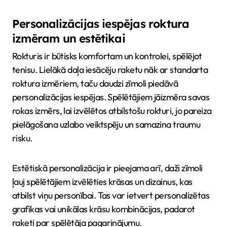
Personalizācijas iespējas roktura
izmēram un estētikai
Rokturis ir būtisks komfortam un kontrolei, spēlējot
tenisu. Lielākā daļa iesācēju raketu nāk ar standarta
roktura izmēriem, taču daudzi zīmoli piedāvā
personalizācijas iespējas. Spēlētājiem jāizmēra savas
rokas izmērs, lai izvēlētos atbilstošu rokturi, jo pareiza
pielāgošana uzlabo veiktspēju un samazina traumu
risku.
Estētiskā personalizācija ir pieejama arī, daži zīmoli
ļauj spēlētājiem izvēlēties krāsas un dizainus, kas
atbilst viņu personībai. Tas var ietvert personalizētas
grafikas vai unikālas krāsu kombinācijas, padarot
raketi par spēlētāja pagarinājumu.