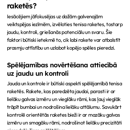
raketēs?
Iesācējiem jāfokusējas uz dažām galvenajām
veiktspējas iezīmēm, izvēloties tenisa raketes, tostarp
jaudu, kontroli, griešanās potenciālu un svaru. Šie
faktori būtiski ietekmē to, cik labi rakete var atbalstīt
prasmju attīstību un uzlabot kopējo spēles pieredzi.
Spēlējamības novērtēšana attiecībā
uz jaudu un kontroli
Jauda un kontrole ir būtiski aspekti spēlējamībā tenisa
raketēs. Rakete, kas paredzēta jaudai, parasti ir ar
lielāku galvas izmēru un vieglāku rāmi, kas ļauj vieglāk
trāpīt bumbai un nodrošina lielāku attālumu. Savukārt
kontrolē orientētās raketes bieži ir ar mazāku galvas
izmēru un smagāku rāmi, nodrošinot lielāku precizitāti