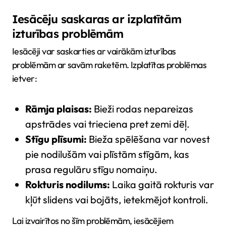
Iesācēju saskaras ar izplatītām
izturības problēmām
Iesācēji var saskarties ar vairākām izturības
problēmām ar savām raketēm. Izplatītas problēmas
ietver:
Rāmja plaisas:
Bieži rodas nepareizas
apstrādes vai trieciena pret zemi dēļ.
Stīgu plīsumi:
Bieža spēlēšana var novest
pie nodilušām vai plīstām stīgām, kas
prasa regulāru stīgu nomaiņu.
Rokturis nodilums:
Laika gaitā rokturis var
kļūt slidens vai bojāts, ietekmējot kontroli.
Lai izvairītos no šīm problēmām, iesācējiem