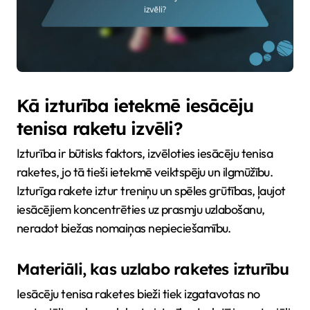
Kā izturība ietekmē iesācēju
tenisa raketu izvēli?
Izturība ir būtisks faktors, izvēloties iesācēju tenisa
raketes, jo tā tieši ietekmē veiktspēju un ilgmūžību.
Izturīga rakete iztur treniņu un spēles grūtības, ļaujot
iesācējiem koncentrēties uz prasmju uzlabošanu,
neradot biežas nomaiņas nepieciešamību.
Materiāli, kas uzlabo raketes izturību
Iesācēju tenisa raketes bieži tiek izgatavotas no