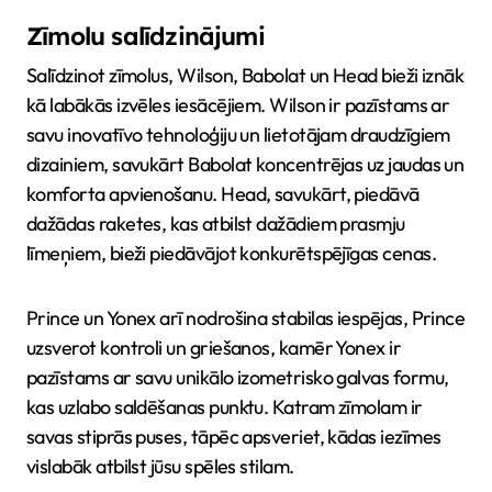
Zīmolu salīdzinājumi
Salīdzinot zīmolus, Wilson, Babolat un Head bieži iznāk
kā labākās izvēles iesācējiem. Wilson ir pazīstams ar
savu inovatīvo tehnoloģiju un lietotājam draudzīgiem
dizainiem, savukārt Babolat koncentrējas uz jaudas un
komforta apvienošanu. Head, savukārt, piedāvā
dažādas raketes, kas atbilst dažādiem prasmju
līmeņiem, bieži piedāvājot konkurētspējīgas cenas.
Prince un Yonex arī nodrošina stabilas iespējas, Prince
uzsverot kontroli un griešanos, kamēr Yonex ir
pazīstams ar savu unikālo izometrisko galvas formu,
kas uzlabo saldēšanas punktu. Katram zīmolam ir
savas stiprās puses, tāpēc apsveriet, kādas iezīmes
vislabāk atbilst jūsu spēles stilam.