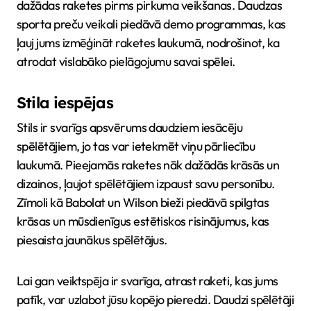
dažādas raketes pirms pirkuma veikšanas. Daudzas
sporta preču veikali piedāvā demo programmas, kas
ļauj jums izmēģināt raketes laukumā, nodrošinot, ka
atrodat vislabāko pielāgojumu savai spēlei.
Stila iespējas
Stils ir svarīgs apsvērums daudziem iesācēju
spēlētājiem, jo tas var ietekmēt viņu pārliecību
laukumā. Pieejamās raketes nāk dažādās krāsās un
dizainos, ļaujot spēlētājiem izpaust savu personību.
Zīmoli kā Babolat un Wilson bieži piedāvā spilgtas
krāsas un mūsdienīgus estētiskos risinājumus, kas
piesaista jaunākus spēlētājus.
Lai gan veiktspēja ir svarīga, atrast raketi, kas jums
patīk, var uzlabot jūsu kopējo pieredzi. Daudzi spēlētāji