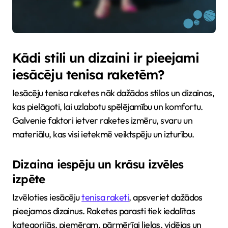
Kādi stili un dizaini ir pieejami
iesācēju tenisa raketēm?
Iesācēju tenisa raketes nāk dažādos stilos un dizainos,
kas pielāgoti, lai uzlabotu spēlējamību un komfortu.
Galvenie faktori ietver raketes izmēru, svaru un
materiālu, kas visi ietekmē veiktspēju un izturību.
Dizaina iespēju un krāsu izvēles
izpēte
Izvēloties iesācēju
tenisa raketi
, apsveriet dažādos
pieejamos dizainus. Raketes parasti tiek iedalītas
kategorijās, piemēram, pārmērīgi lielas, vidējas un