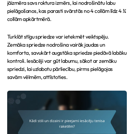
jāizmēra savs roktura izmērs, lai nodrošinātu labu
pielāgošanos, kas parasti svārstās no 4 collām līdz 4 ¾
collām apkārtmērā.
Turklāt stīgu spriedze var ietekmēt veiktspēju.
Zemāka spriedze nodrošina vairāk jaudas un
komforta, savukārt augstāka spriedze piedāvā labāku
kontroli. Iesācēji var gūt labumu, sākot ar zemāku
spriedzi, lai uzlabotu pārliecību, pirms pielāgojas
savām vēlmēm, attīstoties.