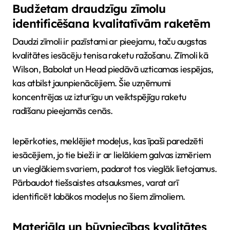
Budžetam draudzīgu zīmolu
identificēšana kvalitatīvām raketēm
Daudzi zīmoli ir pazīstami ar pieejamu, taču augstas
kvalitātes iesācēju tenisa raketu ražošanu. Zīmoli kā
Wilson, Babolat un Head piedāvā uzticamas iespējas,
kas atbilst jaunpienācējiem. Šie uzņēmumi
koncentrējas uz izturīgu un veiktspējīgu raketu
radīšanu pieejamās cenās.
Iepērkoties, meklējiet modeļus, kas īpaši paredzēti
iesācējiem, jo tie bieži ir ar lielākiem galvas izmēriem
un vieglākiem svariem, padarot tos vieglāk lietojamus.
Pārbaudot tiešsaistes atsauksmes, varat arī
identificēt labākos modeļus no šiem zīmoliem.
Materiāla un būvniecības kvalitātes