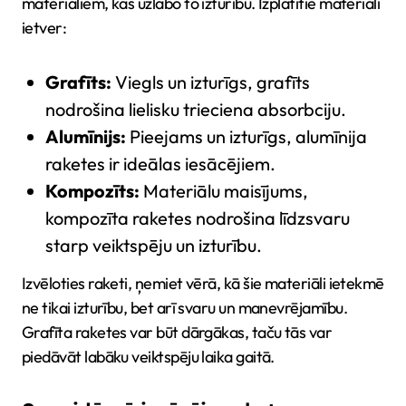
materiāliem, kas uzlabo to izturību. Izplatītie materiāli
ietver:
Grafīts:
Viegls un izturīgs, grafīts
nodrošina lielisku trieciena absorbciju.
Alumīnijs:
Pieejams un izturīgs, alumīnija
raketes ir ideālas iesācējiem.
Kompozīts:
Materiālu maisījums,
kompozīta raketes nodrošina līdzsvaru
starp veiktspēju un izturību.
Izvēloties raketi, ņemiet vērā, kā šie materiāli ietekmē
ne tikai izturību, bet arī svaru un manevrējamību.
Grafīta raketes var būt dārgākas, taču tās var
piedāvāt labāku veiktspēju laika gaitā.