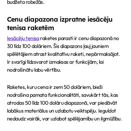
budžeta robežās.
Cenu diapazona izpratne iesācēju
tenisa raketēm
Iesācēju tenisa
raketes parasti ir cenu diapazonā no
30 līdz 100 dolāriem. Šis diapazons ļauj jauniem
spēlētājiem atrast kvalitatīvu raketi, nepārmaksājot.
Ir svarīgi līdzsvarot izmaksas ar funkcijām, lai
nodrošinātu labu vērtību.
Raketes, kuru cena ir zem 50 dolāriem, bieži
nodrošina pamata funkcionalitāti, savukārt tās, kas
atrodas 50 līdz 100 dolāru diapazonā, var piedāvāt
labākus materiālus un uzlabotu veiktspēju. Ieguldot
nedaudz vairāk, var uzlabot spēlējamību un ilgmūžību.