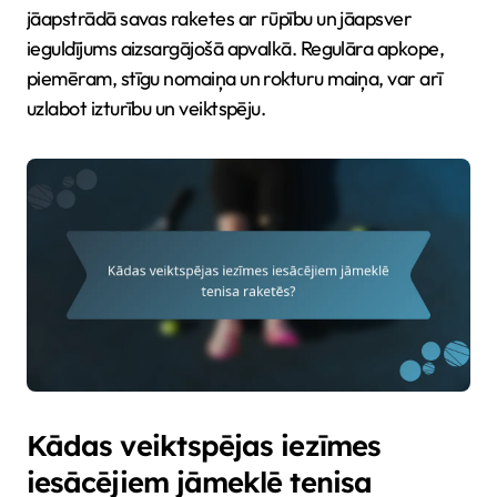
jāapstrādā savas raketes ar rūpību un jāapsver
ieguldījums aizsargājošā apvalkā. Regulāra apkope,
piemēram, stīgu nomaiņa un rokturu maiņa, var arī
uzlabot izturību un veiktspēju.
Kādas veiktspējas iezīmes
iesācējiem jāmeklē tenisa