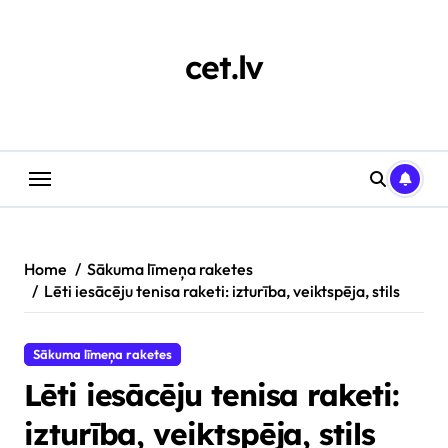
Skip
to
content
cet.lv
Home
Sākuma līmeņa raketes
Lēti iesācēju tenisa raketi: izturība, veiktspēja, stils
Sākuma līmeņa raketes
Lēti iesācēju tenisa raketi:
izturība, veiktspēja, stils