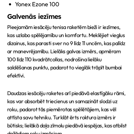
Yonex Ezone 100
Galvenās iezīmes
Pieejamām iesācēju tenisa raketēm bieži ir iezīmes,
kas uzlabo spēlējamību un komfortu. Meklējiet vieglus
dizainus, kas parasti sver no 9 līdz 11 uncēm, kas palīdz
ar manevrējamību. Lielāks galvas izmērs, apmēram
100 līdz 110 kvadrātcollas, nodrošina lielāku
saldēšanas punktu, padarot to vieglāk trāpīt bumbai
efektīvi.
Daudzas iesācēju raketes arī piedāvā elastīgāku rāmi,
kas var absorbēt triecienus un samazināt slodzi uz
roku, padarot tās piemērotas spēlētājiem, kas vēl
attīsta savu tehniku. Turklāt ērts roktura izmērs ir
būtisks; lielākā daļa zīmolu piedāvā iespējas, kas atbilst
dažādiem roku izmēriem.