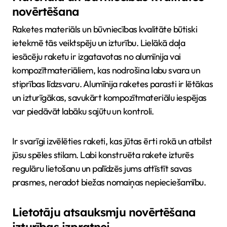
novērtēšana
Raketes materiāls un būvniecības kvalitāte būtiski
ietekmē tās veiktspēju un izturību. Lielākā daļa
iesācēju raketu ir izgatavotas no alumīnija vai
kompozītmateriāliem, kas nodrošina labu svara un
stiprības līdzsvaru. Alumīnija raketes parasti ir lētākas
un izturīgākas, savukārt kompozītmateriālu iespējas
var piedāvāt labāku sajūtu un kontroli.
Ir svarīgi izvēlēties raketi, kas jūtas ērti rokā un atbilst
jūsu spēles stilam. Labi konstruēta rakete izturēs
regulāru lietošanu un palīdzēs jums attīstīt savas
prasmes, neradot biežas nomaiņas nepieciešamību.
Lietotāju atsauksmju novērtēšana