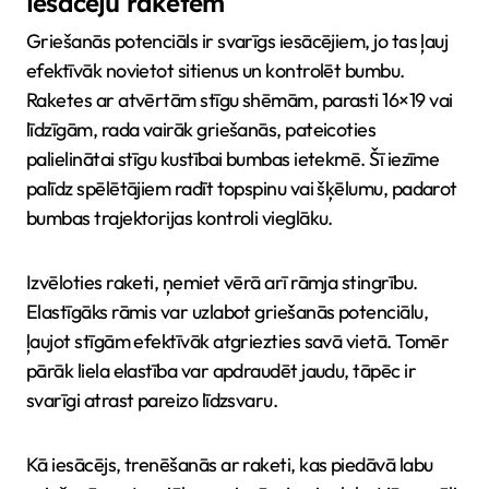
iesācēju raketēm
Griešanās potenciāls ir svarīgs iesācējiem, jo tas ļauj
efektīvāk novietot sitienus un kontrolēt bumbu.
Raketes ar atvērtām stīgu shēmām, parasti 16×19 vai
līdzīgām, rada vairāk griešanās, pateicoties
palielinātai stīgu kustībai bumbas ietekmē. Šī iezīme
palīdz spēlētājiem radīt topspinu vai šķēlumu, padarot
bumbas trajektorijas kontroli vieglāku.
Izvēloties raketi, ņemiet vērā arī rāmja stingrību.
Elastīgāks rāmis var uzlabot griešanās potenciālu,
ļaujot stīgām efektīvāk atgriezties savā vietā. Tomēr
pārāk liela elastība var apdraudēt jaudu, tāpēc ir
svarīgi atrast pareizo līdzsvaru.
Kā iesācējs, trenēšanās ar raketi, kas piedāvā labu