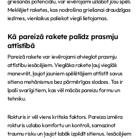
griešanās potenciālu, var ievērojami uzlabot jūsu spēli.
Meklējiet raketes, kas nodrošina griešanai draudzīgas
iezīmes, vienlaikus paliekot viegli lietojamas.
Kā pareizā rakete palīdz prasmju
attīstībā
Pareizā rakete var ievērojami atvieglot prasmju
attīstību iesācējiem. Vieglāka rakete ļauj vieglāk
manevrēt, ļaujot jauniem spēlētājiem attīstīt savus
sitiena mehānismus bez pārmērīgas slodzes. Tas ir
īpaši svarīgi tiem, kas vēl mācās pareizu formu un
tehniku.
Rokturis ir vēl viens kritisks faktors. Pareiza izmēra
rokturis uzlabo komfortu un kontroli, samazinot
traumu risku un ļaujot labāk izpildīt sitienus. Iesācējiem