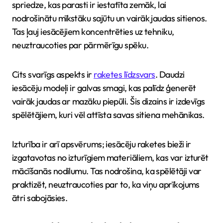
spriedze, kas parasti ir iestatīta zemāk, lai
nodrošinātu mīkstāku sajūtu un vairāk jaudas sitienos.
Tas ļauj iesācējiem koncentrēties uz tehniku,
neuztraucoties par pārmērīgu spēku.
Cits svarīgs aspekts ir
raketes līdzsvars
. Daudzi
iesācēju modeļi ir galvas smagi, kas palīdz ģenerēt
vairāk jaudas ar mazāku piepūli. Šis dizains ir izdevīgs
spēlētājiem, kuri vēl attīsta savas sitiena mehānikas.
Izturība ir arī apsvērums; iesācēju raketes bieži ir
izgatavotas no izturīgiem materiāliem, kas var izturēt
mācīšanās nodilumu. Tas nodrošina, ka spēlētāji var
praktizēt, neuztraucoties par to, ka viņu aprīkojums
ātri sabojāsies.