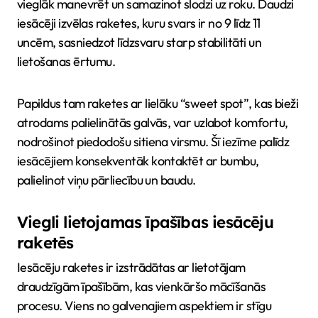
vieglāk manevrēt un samazinot slodzi uz roku. Daudzi
iesācēji izvēlas raketes, kuru svars ir no 9 līdz 11
uncēm, sasniedzot līdzsvaru starp stabilitāti un
lietošanas ērtumu.
Papildus tam raketes ar lielāku “sweet spot”, kas bieži
atrodams palielinātās galvās, var uzlabot komfortu,
nodrošinot piedodošu sitiena virsmu. Šī iezīme palīdz
iesācējiem konsekventāk kontaktēt ar bumbu,
palielinot viņu pārliecību un baudu.
Viegli lietojamas īpašības iesācēju
raketēs
Iesācēju raketes ir izstrādātas ar lietotājam
draudzīgām īpašībām, kas vienkāršo mācīšanās
procesu. Viens no galvenajiem aspektiem ir stīgu