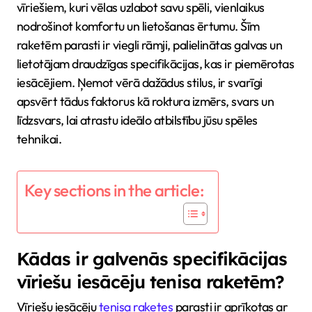
vīriešiem, kuri vēlas uzlabot savu spēli, vienlaikus
nodrošinot komfortu un lietošanas ērtumu. Šīm
raketēm parasti ir viegli rāmji, palielinātas galvas un
lietotājam draudzīgas specifikācijas, kas ir piemērotas
iesācējiem. Ņemot vērā dažādus stilus, ir svarīgi
apsvērt tādus faktorus kā roktura izmērs, svars un
līdzsvars, lai atrastu ideālo atbilstību jūsu spēles
tehnikai.
Key sections in the article:
Kādas ir galvenās specifikācijas
vīriešu iesācēju tenisa raketēm?
Vīriešu iesācēju
tenisa raketes
parasti ir aprīkotas ar