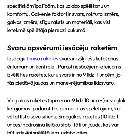
specifiskām īpašībām, kas uzlabo spēlēšanu un
komfortu. Galvenie faktori ir svars, roktura izmērs,
galvas izmērs, stīgu raksts un materiāli, kas visi
ietekmē spēlētāja pieredzi laukumā.
Svaru apsvērumi iesācēju raketēm
Iesācēju
tenisa raketes
svars ir izšķirošs lietošanas
ērtumam un kontrolei. Parasti iesācējiem ieteicams
izvēlēties raketes, kuru svars ir no 9 līdz 11 uncēm, jo
tās piedāvā jaudas un manevrējamības līdzsvaru.
Vieglākas raketes (apmēram 9 līdz 10 unces) ir vieglāk
lietojamas, padarot tās piemērotas spēlētājiem, kuri
vēl attīsta savu sitienu. Smagākas raketes (10 līdz 11
unces) nodrošina lielāku stabilitāti un jaudu, kas var
būt izdevīgi spēlētājiem, uzlabojoties.