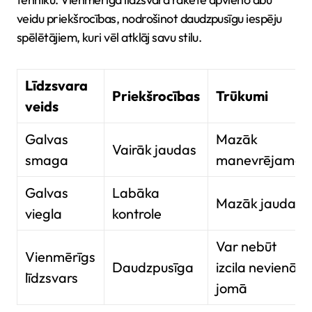
veidu priekšrocības, nodrošinot daudzpusīgu iespēju
spēlētājiem, kuri vēl atklāj savu stilu.
Līdzsvara
Priekšrocības
Trūkumi
veids
Galvas
Mazāk
Vairāk jaudas
smaga
manevrējama
Galvas
Labāka
Mazāk jaudas
viegla
kontrole
Var nebūt
Vienmērīgs
Daudzpusīga
izcila nevienā
līdzsvars
jomā