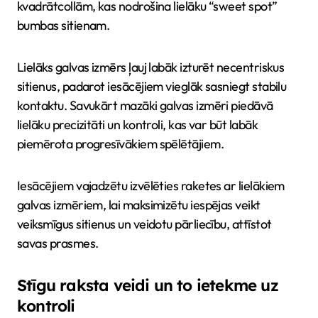
kvadrātcollām, kas nodrošina lielāku “sweet spot”
bumbas sitienam.
Lielāks galvas izmērs ļauj labāk izturēt necentriskus
sitienus, padarot iesācējiem vieglāk sasniegt stabilu
kontaktu. Savukārt mazāki galvas izmēri piedāvā
lielāku precizitāti un kontroli, kas var būt labāk
piemērota progresīvākiem spēlētājiem.
Iesācējiem vajadzētu izvēlēties raketes ar lielākiem
galvas izmēriem, lai maksimizētu iespējas veikt
veiksmīgus sitienus un veidotu pārliecību, attīstot
savas prasmes.
Stīgu raksta veidi un to ietekme uz
kontroli