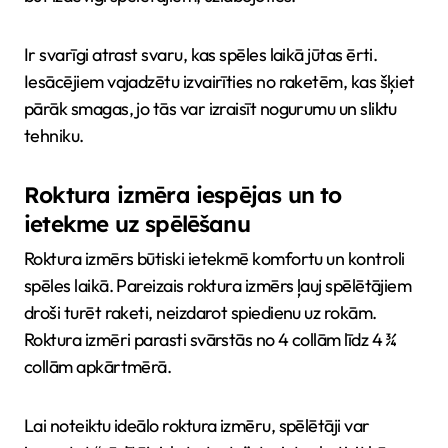
Ir svarīgi atrast svaru, kas spēles laikā jūtas ērti.
Iesācējiem vajadzētu izvairīties no raketēm, kas šķiet
pārāk smagas, jo tās var izraisīt nogurumu un sliktu
tehniku.
Roktura izmēra iespējas un to
ietekme uz spēlēšanu
Roktura izmērs būtiski ietekmē komfortu un kontroli
spēles laikā. Pareizais roktura izmērs ļauj spēlētājiem
droši turēt raketi, neizdarot spiedienu uz rokām.
Roktura izmēri parasti svārstās no 4 collām līdz 4 ¾
collām apkārtmērā.
Lai noteiktu ideālo roktura izmēru, spēlētāji var