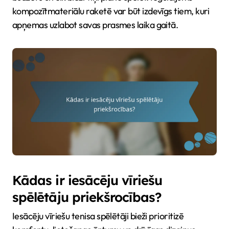
kompozītmateriālu raketē var būt izdevīgs tiem, kuri
apņemas uzlabot savas prasmes laika gaitā.
Kādas ir iesācēju vīriešu
spēlētāju priekšrocības?
Iesācēju vīriešu tenisa spēlētāji bieži prioritizē