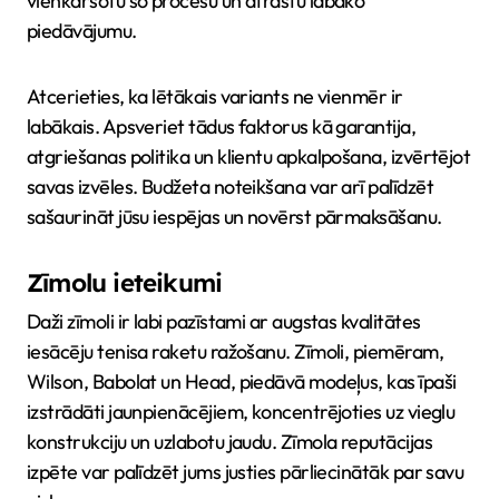
vienkāršotu šo procesu un atrastu labāko
piedāvājumu.
Atcerieties, ka lētākais variants ne vienmēr ir
labākais. Apsveriet tādus faktorus kā garantija,
atgriešanas politika un klientu apkalpošana, izvērtējot
savas izvēles. Budžeta noteikšana var arī palīdzēt
sašaurināt jūsu iespējas un novērst pārmaksāšanu.
Zīmolu ieteikumi
Daži zīmoli ir labi pazīstami ar augstas kvalitātes
iesācēju tenisa raketu ražošanu. Zīmoli, piemēram,
Wilson, Babolat un Head, piedāvā modeļus, kas īpaši
izstrādāti jaunpienācējiem, koncentrējoties uz vieglu
konstrukciju un uzlabotu jaudu. Zīmola reputācijas
izpēte var palīdzēt jums justies pārliecinātāk par savu