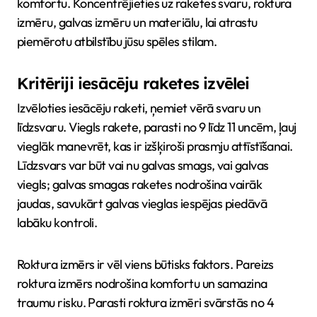
komfortu. Koncentrējieties uz raketes svaru, roktura
izmēru, galvas izmēru un materiālu, lai atrastu
piemērotu atbilstību jūsu spēles stilam.
Kritēriji iesācēju raketes izvēlei
Izvēloties iesācēju raketi, ņemiet vērā svaru un
līdzsvaru. Viegls rakete, parasti no 9 līdz 11 uncēm, ļauj
vieglāk manevrēt, kas ir izšķiroši prasmju attīstīšanai.
Līdzsvars var būt vai nu galvas smags, vai galvas
viegls; galvas smagas raketes nodrošina vairāk
jaudas, savukārt galvas vieglas iespējas piedāvā
labāku kontroli.
Roktura izmērs ir vēl viens būtisks faktors. Pareizs
roktura izmērs nodrošina komfortu un samazina
traumu risku. Parasti roktura izmēri svārstās no 4