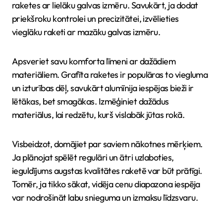
raketes ar lielāku galvas izmēru. Savukārt, ja dodat
priekšroku kontrolei un precizitātei, izvēlieties
vieglāku raketi ar mazāku galvas izmēru.
Apsveriet savu komforta līmeni ar dažādiem
materiāliem. Grafīta raketes ir populāras to viegluma
un izturības dēļ, savukārt alumīnija iespējas bieži ir
lētākas, bet smagākas. Izmēģiniet dažādus
materiālus, lai redzētu, kurš vislabāk jūtas rokā.
Visbeidzot, domājiet par saviem nākotnes mērķiem.
Ja plānojat spēlēt regulāri un ātri uzlaboties,
ieguldījums augstas kvalitātes raketē var būt prātīgi.
Tomēr, ja tikko sākat, vidēja cenu diapazona iespēja
var nodrošināt labu snieguma un izmaksu līdzsvaru.