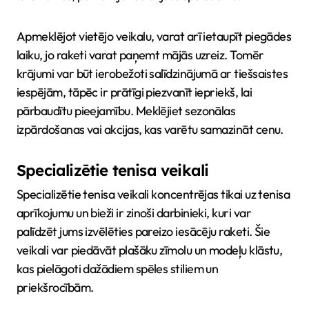
Apmeklējot vietējo veikalu, varat arī ietaupīt piegādes
laiku, jo raketi varat paņemt mājās uzreiz. Tomēr
krājumi var būt ierobežoti salīdzinājumā ar tiešsaistes
iespējām, tāpēc ir prātīgi piezvanīt iepriekš, lai
pārbaudītu pieejamību. Meklējiet sezonālas
izpārdošanas vai akcijas, kas varētu samazināt cenu.
Specializētie tenisa veikali
Specializētie tenisa veikali koncentrējas tikai uz tenisa
aprīkojumu un bieži ir zinoši darbinieki, kuri var
palīdzēt jums izvēlēties pareizo iesācēju raketi. Šie
veikali var piedāvāt plašāku zīmolu un modeļu klāstu,
kas pielāgoti dažādiem spēles stiliem un
priekšrocībām.