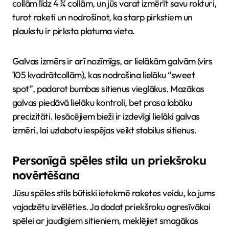
collām līdz 4 ¾ collām, un jūs varat izmērīt savu rokturi,
turot raketi un nodrošinot, ka starp pirkstiem un
plaukstu ir pirksta platuma vieta.
Galvas izmērs ir arī nozīmīgs, ar lielākām galvām (virs
105 kvadrātcollām), kas nodrošina lielāku “sweet
spot”, padarot bumbas sitienus vieglākus. Mazākas
galvas piedāvā lielāku kontroli, bet prasa labāku
precizitāti. Iesācējiem bieži ir izdevīgi lielāki galvas
izmēri, lai uzlabotu iespējas veikt stabilus sitienus.
Personīgā spēles stila un priekšroku
novērtēšana
Jūsu spēles stils būtiski ietekmē raketes veidu, ko jums
vajadzētu izvēlēties. Ja dodat priekšroku agresīvākai
spēlei ar jaudīgiem sitieniem, meklējiet smagākas