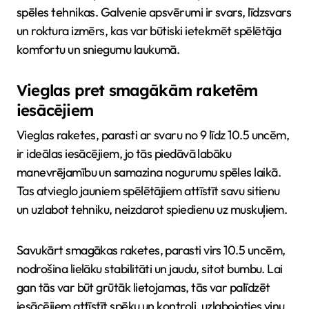
spēles tehnikas. Galvenie apsvērumi ir svars, līdzsvars
un roktura izmērs, kas var būtiski ietekmēt spēlētāja
komfortu un sniegumu laukumā.
Vieglas pret smagākām raketēm
iesācējiem
Vieglas raketes, parasti ar svaru no 9 līdz 10.5 uncēm,
ir ideālas iesācējiem, jo tās piedāvā labāku
manevrējamību un samazina nogurumu spēles laikā.
Tas atvieglo jauniem spēlētājiem attīstīt savu sitienu
un uzlabot tehniku, neizdarot spiedienu uz muskuļiem.
Savukārt smagākas raketes, parasti virs 10.5 uncēm,
nodrošina lielāku stabilitāti un jaudu, sitot bumbu. Lai
gan tās var būt grūtāk lietojamas, tās var palīdzēt
iesācējiem attīstīt spēku un kontroli, uzlabojoties viņu