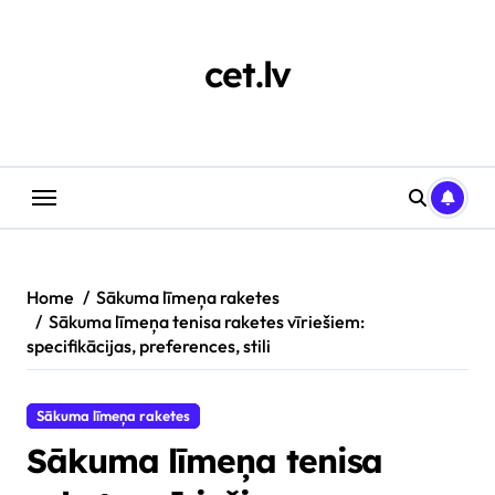
Skip
to
content
cet.lv
Home
Sākuma līmeņa raketes
Sākuma līmeņa tenisa raketes vīriešiem:
specifikācijas, preferences, stili
Sākuma līmeņa raketes
Sākuma līmeņa tenisa