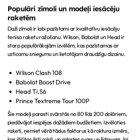
Populāri zīmoli un modeļi iesācēju
raketēm
Daži zīmoli ir labi pazīstami ar kvalitatīvu iesācēju
tenisa raketu ražošanu. Wilson, Babolat un Head ir
starp populārākajām izvēlēm, kas pazīstamas ar
uzticamu sniegumu un lietotājam draudzīgu dizainu.
Wilson Clash 108
Babolat Boost Drive
Head Ti.S6
Prince Textreme Tour 100P
Šie modeļi parasti svārstās no 80 līdz 200 dolāriem,
piedāvājot iespējas dažādiem budžetiem. Izvēloties
raketi, ņemiet vērā tādus faktorus kā roktura izmērs,
kas jājūtas ērti rokā, un raketes svars un līdzsvars, lai