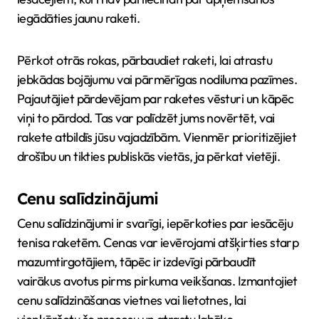
iegādāties jaunu raketi.
Pērkot otrās rokas, pārbaudiet raketi, lai atrastu
jebkādas bojājumu vai pārmērīgas nodiluma pazīmes.
Pajautājiet pārdevējam par raketes vēsturi un kāpēc
viņi to pārdod. Tas var palīdzēt jums novērtēt, vai
rakete atbildīs jūsu vajadzībām. Vienmēr prioritizējiet
drošību un tikties publiskās vietās, ja pērkat vietēji.
Cenu salīdzinājumi
Cenu salīdzinājumi ir svarīgi, iepērkoties par iesācēju
tenisa raketēm. Cenas var ievērojami atšķirties starp
mazumtirgotājiem, tāpēc ir izdevīgi pārbaudīt
vairākus avotus pirms pirkuma veikšanas. Izmantojiet
cenu salīdzināšanas vietnes vai lietotnes, lai