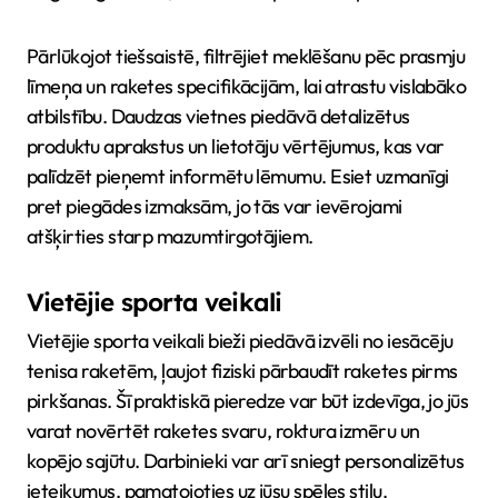
Pārlūkojot tiešsaistē, filtrējiet meklēšanu pēc prasmju
līmeņa un raketes specifikācijām, lai atrastu vislabāko
atbilstību. Daudzas vietnes piedāvā detalizētus
produktu aprakstus un lietotāju vērtējumus, kas var
palīdzēt pieņemt informētu lēmumu. Esiet uzmanīgi
pret piegādes izmaksām, jo tās var ievērojami
atšķirties starp mazumtirgotājiem.
Vietējie sporta veikali
Vietējie sporta veikali bieži piedāvā izvēli no iesācēju
tenisa raketēm, ļaujot fiziski pārbaudīt raketes pirms
pirkšanas. Šī praktiskā pieredze var būt izdevīga, jo jūs
varat novērtēt raketes svaru, roktura izmēru un
kopējo sajūtu. Darbinieki var arī sniegt personalizētus
ieteikumus, pamatojoties uz jūsu spēles stilu.