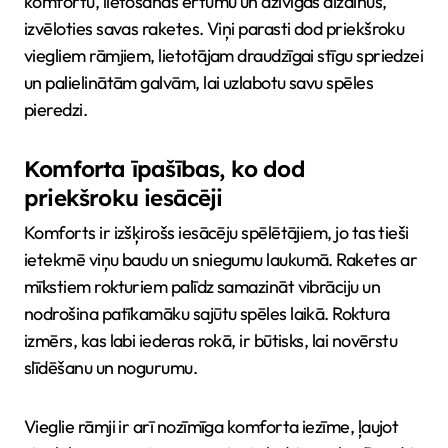
komfortu, lietošanas ērtumu un dzīvīgas dizainus,
izvēloties savas raketes. Viņi parasti dod priekšroku
viegliem rāmjiem, lietotājam draudzīgai stīgu spriedzei
un palielinātām galvām, lai uzlabotu savu spēles
pieredzi.
Komforta īpašības, ko dod
priekšroku iesācēji
Komforts ir izšķirošs iesācēju spēlētājiem, jo tas tieši
ietekmē viņu baudu un sniegumu laukumā. Raketes ar
mīkstiem rokturiem palīdz samazināt vibrāciju un
nodrošina patīkamāku sajūtu spēles laikā. Roktura
izmērs, kas labi iederas rokā, ir būtisks, lai novērstu
slīdēšanu un nogurumu.
Vieglie rāmji ir arī nozīmīga komforta iezīme, ļaujot