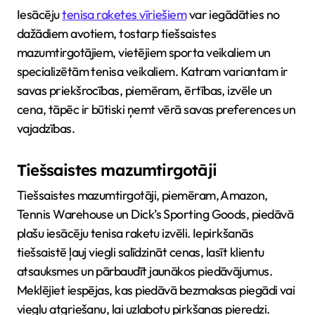
Iesācēju
tenisa raketes vīriešiem
var iegādāties no
dažādiem avotiem, tostarp tiešsaistes
mazumtirgotājiem, vietējiem sporta veikaliem un
specializētām tenisa veikaliem. Katram variantam ir
savas priekšrocības, piemēram, ērtības, izvēle un
cena, tāpēc ir būtiski ņemt vērā savas preferences un
vajadzības.
Tiešsaistes mazumtirgotāji
Tiešsaistes mazumtirgotāji, piemēram, Amazon,
Tennis Warehouse un Dick’s Sporting Goods, piedāvā
plašu iesācēju tenisa raketu izvēli. Iepirkšanās
tiešsaistē ļauj viegli salīdzināt cenas, lasīt klientu
atsauksmes un pārbaudīt jaunākos piedāvājumus.
Meklējiet iespējas, kas piedāvā bezmaksas piegādi vai
vieglu atgriešanu, lai uzlabotu pirkšanas pieredzi.