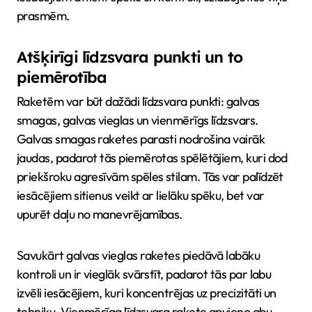
prasmēm.
Atšķirīgi līdzsvara punkti un to
piemērotība
Raketēm var būt dažādi līdzsvara punkti: galvas
smagas, galvas vieglas un vienmērīgs līdzsvars.
Galvas smagas raketes parasti nodrošina vairāk
jaudas, padarot tās piemērotas spēlētājiem, kuri dod
priekšroku agresīvām spēles stilam. Tās var palīdzēt
iesācējiem sitienus veikt ar lielāku spēku, bet var
upurēt daļu no manevrējamības.
Savukārt galvas vieglas raketes piedāvā labāku
kontroli un ir vieglāk svārstīt, padarot tās par labu
izvēli iesācējiem, kuri koncentrējas uz precizitāti un
tehniku. Vienmērīga līdzsvara rakete apvieno abu