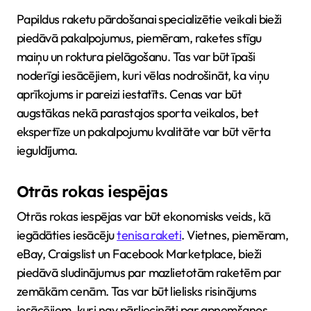
Papildus raketu pārdošanai specializētie veikali bieži
piedāvā pakalpojumus, piemēram, raketes stīgu
maiņu un roktura pielāgošanu. Tas var būt īpaši
noderīgi iesācējiem, kuri vēlas nodrošināt, ka viņu
aprīkojums ir pareizi iestatīts. Cenas var būt
augstākas nekā parastajos sporta veikalos, bet
ekspertīze un pakalpojumu kvalitāte var būt vērta
ieguldījuma.
Otrās rokas iespējas
Otrās rokas iespējas var būt ekonomisks veids, kā
iegādāties iesācēju
tenisa raketi
. Vietnes, piemēram,
eBay, Craigslist un Facebook Marketplace, bieži
piedāvā sludinājumus par mazlietotām raketēm par
zemākām cenām. Tas var būt lielisks risinājums
iesācējiem, kuri nav pārliecināti par apņemšanos