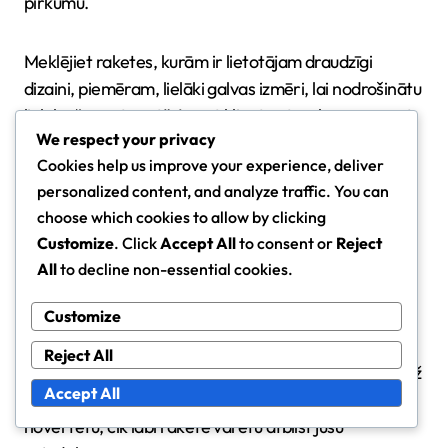
pirkumu.
Meklējiet raketes, kurām ir lietotājam draudzīgi
dizaini, piemēram, lielāki galvas izmēri, lai nodrošinātu
lielāku “sweet spot”. Lasot klientu atsauksmes, varat
We respect your privacy
iegūt ieskatu par konkrētu modeļu sniegumu un
Cookies help us improve your experience, deliver
izturību. Apsveriet iespēju izmēģināt dažādus zīmolus
personalized content, and analyze traffic. You can
vietējā veikalā, lai redzētu, kurš vislabāk jūtas rokā.
choose which cookies to allow by clicking
Customize
. Click
Accept All
to consent or
Reject
Klientu atsauksmes
All
to decline non-essential cookies.
Klientu atsauksmes ir nenovērtējamas, izvēloties
Customize
iesācēju tenisa raketi. Tās sniedz reālu ieskatu par to,
kā rakete darbojas dažādos apstākļos un dažādiem
Reject All
prasmju līmeņiem. Meklējiet atsauksmes, kas apspriež
Accept All
tādas īpašības kā komforts, kontrole un jauda, lai
novērtētu, cik labi rakete varētu atbilst jūsu