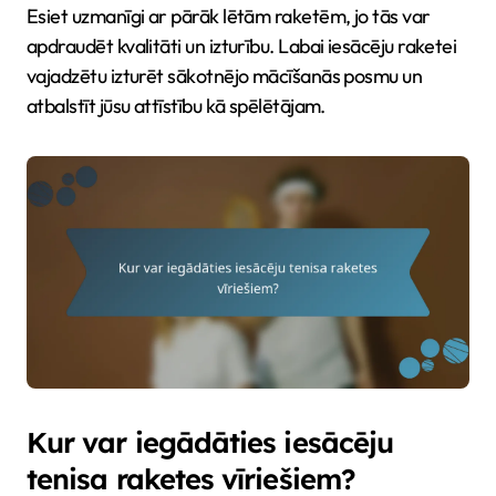
Esiet uzmanīgi ar pārāk lētām raketēm, jo tās var
apdraudēt kvalitāti un izturību. Labai iesācēju raketei
vajadzētu izturēt sākotnējo mācīšanās posmu un
atbalstīt jūsu attīstību kā spēlētājam.
Kur var iegādāties iesācēju
tenisa raketes vīriešiem?