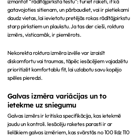
izmantot “rādītājpirksta testu”: turiet raketi, it kā
gatavojoties sitienam, un pārbaudiet, vai ir pietiekami
daudz vietas, lai ievietotu pretējās rokas rādītājpirkstu
starp pirkstiem un plaukstu. Ja tas der cieši, roktura
izmērs, visticamāk, ir piemērots.
Nekorekta roktura izmēra izvēle var izraisīt
diskomfortu vai traumas, tāpēc iesācējiem vajadzētu
prioritizēt komfortablu fit, lai uzlabotu savu kopējo
spēles pieredzi.
Galvas izmēra variācijas un to
ietekme uz sniegumu
Galvas izmērs ir kritiska specifikācija, kas ietekmē
jaudu un kontroli. Iesācēju raketes parasti ir ar
lielākiem galvas izmēriem, kas svārstās no 100 līdz 110