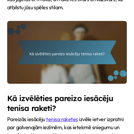
atbilstu jūsu spēles stilam.
Kā izvēlēties pareizo iesācēju
tenisa raketi?
Pareizās iesācēju
tenisa raketes
izvēle ietver izpratni
par galvenajām iezīmēm, kas ietekmē sniegumu un