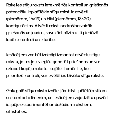
Raketes stīgu raksts ietekmē tās kontroli un griešanās
potenciālu. Izplatītākie stīgu raksti ir atvērti
(piemēram, 16×19) un blīvi (piemēram, 18×20)
konfigurācijas. Atvērti raksti nodrošina vairāk
griešanās un jaudas, savukārt blīvi raksti piedāvā
labāku kontroli un izturību.
Iesācējiem var būt izdevīgi izmantot atvērtu stīgu
rakstu, jo tas ļauj vieglāk ģenerēt griešanos un var
uzlabot kopējo raketes sajūtu. Tomēr tie, kuri
prioritizē kontroli, var izvēlēties blīvāku stīgu rakstu.
Galu galā stīgu raksta izvēlei jāatbilst spēlētāja stilam
un komforta līmenim, un iesācējiem vajadzētu apsvērt
iespēju eksperimentēt ar dažādiem rakstiem,
attīstoties.