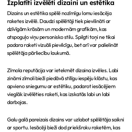
Izplatīti izvēlēti dizaini un estētika
Dizains un estētika spēlē nozīmīgu lomu iesācēja
raketes izvēlē. Daudzi spēlētāji tiek pievilināti ar
dzīvīgām krāsām un modernām grafikām, kas
atspoguļo viņu personisko stilu. Spilgti toņi ne tikai
padara raketi vizuāli pievilcīgu, bet arī var palielināt
spēlētāja pārliecību laukumā.
Zīmola reputācija var ietekmēt dizaina izvēles. Labi
zināmi zīmoli bieži piedāvā stilīgu iespēju klāstu, kas
apvieno sniegumu ar estētiku, padarot iesācējiem
vieglāk izvēlēties raketi, kas izskatās labi un labi
darbojas.
Galu galā pareizais dizains var uzlabot spēlētāja saikni
ar sportu. Iesācēji bieži dod priekšroku raketēm, kas