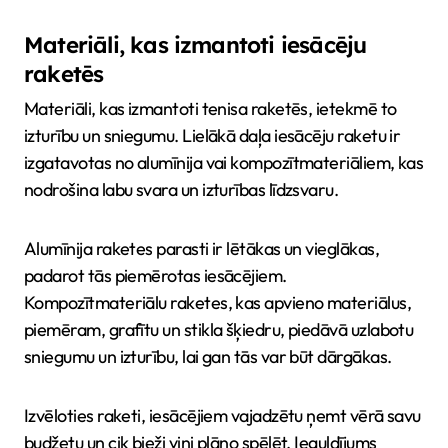
Materiāli, kas izmantoti iesācēju
raketēs
Materiāli, kas izmantoti tenisa raketēs, ietekmē to
izturību un sniegumu. Lielākā daļa iesācēju raketu ir
izgatavotas no alumīnija vai kompozītmateriāliem, kas
nodrošina labu svara un izturības līdzsvaru.
Alumīnija raketes parasti ir lētākas un vieglākas,
padarot tās piemērotas iesācējiem.
Kompozītmateriālu raketes, kas apvieno materiālus,
piemēram, grafītu un stikla šķiedru, piedāvā uzlabotu
sniegumu un izturību, lai gan tās var būt dārgākas.
Izvēloties raketi, iesācējiem vajadzētu ņemt vērā savu
budžetu un cik bieži viņi plāno spēlēt. Ieguldījums