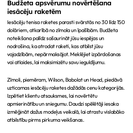
Budžeta apsvērumu novērtēšana
iesācēju raketēm
Iesācēju tenisa raketes parasti svārstās no 30 līdz 150
dolāriem, atkarībā no zīmola un īpašībām. Budžeta
noteikšana palīdz sašaurināt jūsu iespējas un
nodrošina, ka atrodat raketi, kas atbilst jūsu
vajadzībām, nepārmaksājot. Meklējiet izpārdošanas
vai atlaides, lai maksimizētu savu ieguldījumu.
Zīmoli, piemēram, Wilson, Babolat un Head, piedāvā
uzticamas iesācēju raketes dažādās cenu kategorijās.
Izpētiet klientu atsauksmes, lai novērtētu
apmierinātību un sniegumu. Daudzi spēlētāji iesaka
izmēģināt dažus modeļus veikalā, lai atrastu vislabāko
atbilstību pirms pirkuma veikšanas.