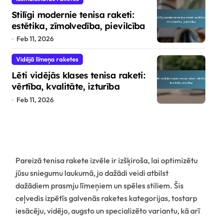
Stilīgi modernie tenisa raketi:
estētika, zīmolvedība, pievilcība
Feb 11, 2026
Vidējā līmeņa raketes
Lēti vidējās klases tenisa raketi:
vērtība, kvalitāte, izturība
Feb 11, 2026
Pareizā tenisa rakete izvēle ir izšķiroša, lai optimizētu
jūsu sniegumu laukumā, jo dažādi veidi atbilst
dažādiem prasmju līmeņiem un spēles stiliem. Šis
ceļvedis izpētīs galvenās raketes kategorijas, tostarp
iesācēju, vidējo, augsto un specializēto variantu, kā arī