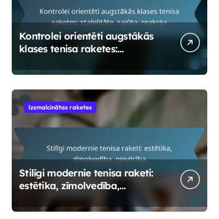
Kontrolei orientēti augstākās
klases tenisa raketes:
stabilitāte, sajūta, reakcija
Izsmalcinātas raketes
Stilīgi modernie tenisa raketi:
estētika, zīmolvedība,
pievilcība