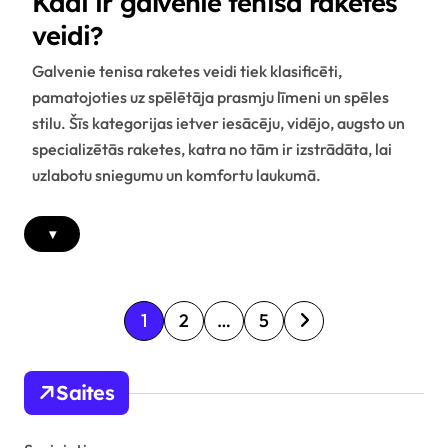
Kādi ir galvenie tenisa raketes
veidi?
Galvenie tenisa raketes veidi tiek klasificēti,
pamatojoties uz spēlētāja prasmju līmeni un spēles
stilu. Šīs kategorijas ietver iesācēju, vidējo, augsto un
specializētās raketes, katra no tām ir izstrādāta, lai
uzlabotu sniegumu un komfortu laukumā.
▾
P
1
2
…
5
o
s
Saites
t