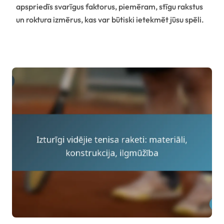
apspriedīs svarīgus faktorus, piemēram, stīgu rakstus
un roktura izmērus, kas var būtiski ietekmēt jūsu spēli.