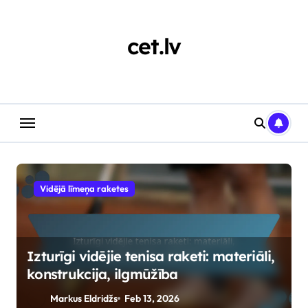
Skip
to
content
cet.lv
Vidējā līmeņa raketes
Izturīgi vidējie tenisa raketi: materiāli,
konstrukcija, ilgmūžība
Markus Eldridžs
Feb 13, 2026