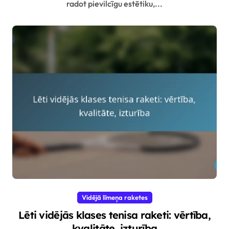
radot pievilcīgu estētiku,...
Vidējā līmeņa raketes
Lēti vidējās klases tenisa raketi: vērtība,
kvalitāte, izturība