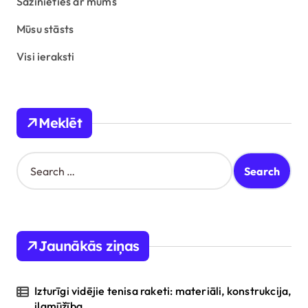
s
Sazinieties ar mums
p
Mūsu stāsts
a
Visi ieraksti
g
i
n
Meklēt
a
t
S
e
i
a
o
r
c
n
h
Jaunākās ziņas
f
o
r
Izturīgi vidējie tenisa raketi: materiāli, konstrukcija,
:
ilgmūžība