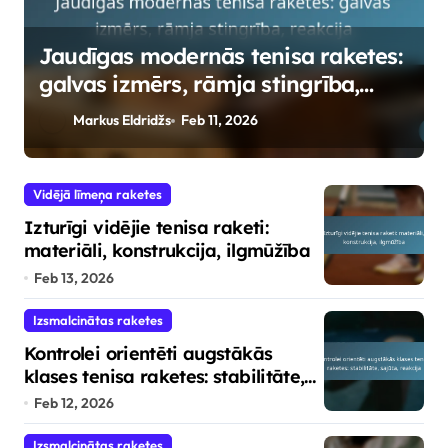
:
Izturīgi vidējie tenisa raketi:
materiāli, konstrukcija, ilgmūžība
Markus Eldridžs
Feb 13, 2026
Vidējā līmeņa raketes
Izturīgi vidējie tenisa raketi:
materiāli, konstrukcija, ilgmūžība
Feb 13, 2026
Izsmalcinātas raketes
Kontrolei orientēti augstākās
klases tenisa raketes: stabilitāte,
sajūta, reakcija
Feb 12, 2026
Izsmalcinātas raketes