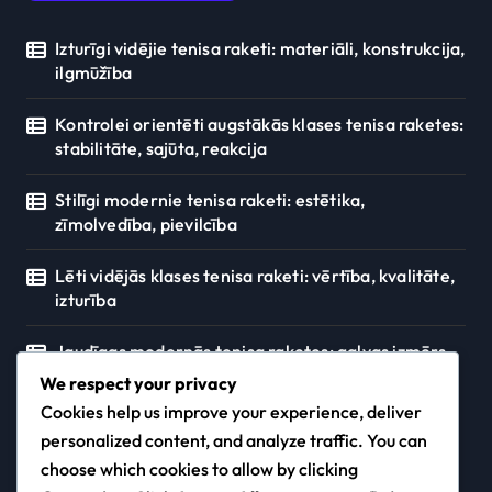
Izturīgi vidējie tenisa raketi: materiāli, konstrukcija,
ilgmūžība
Kontrolei orientēti augstākās klases tenisa raketes:
stabilitāte, sajūta, reakcija
Stilīgi modernie tenisa raketi: estētika,
zīmolvedība, pievilcība
Lēti vidējās klases tenisa raketi: vērtība, kvalitāte,
izturība
Jaudīgas modernās tenisa raketes: galvas izmērs,
rāmja stingrība, reakcija
We respect your privacy
Cookies help us improve your experience, deliver
personalized content, and analyze traffic. You can
choose which cookies to allow by clicking
cet.lv